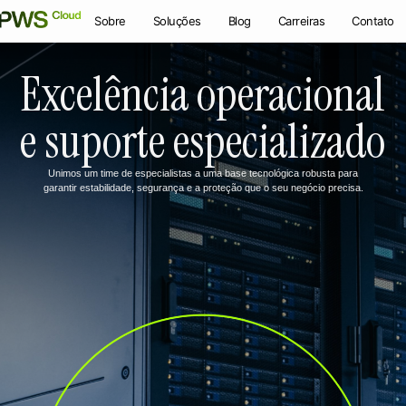
Sobre
Soluções
Blog
Carreiras
Contato
Excelência operacional
e suporte especializado
Unimos um time de especialistas a uma base tecnológica robusta para
garantir estabilidade, segurança e a proteção que o seu negócio precisa.