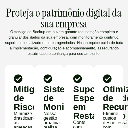
Proteja o patrimônio digital da
sua empresa
O serviço de Backup em nuvem garante recuperação completa e
granular dos dados da sua empresa, com monitoramento contínuo,
suporte especializado e testes agendados. Nossa equipe cuida de toda
a implementação, configuração e acompanhamento, assegurando
estabilidade e confiança para seu ambiente.
Mitigação
Sistema
Suporte
Otimi
de
de
Especializad
de
Riscos
Monitoramento
em
Recur
Restauração
Minimize
Nossa
Elimine
drasticamente
gestão
custos
Conte
as
proativa
desnecessár
com
ameaças
realiza
com